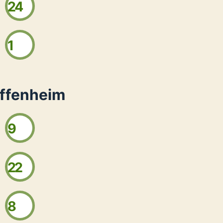
24
1
offenheim
9
22
8