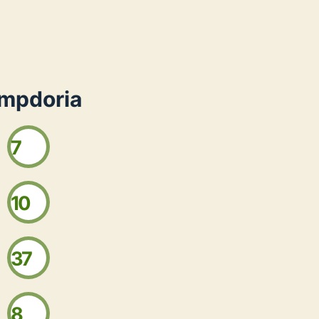
ampdoria
7
10
37
8