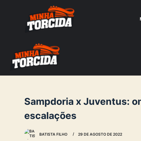
S
k
i
p
t
o
c
o
n
t
e
Sampdoria x Juventus: ond
n
escalações
t
BATISTA FILHO
29 DE AGOSTO DE 2022