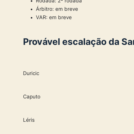
Rodada: 2ª rodada
Árbitro: em breve
VAR: em breve
Provável escalação da S
Duricic
Caputo
Léris