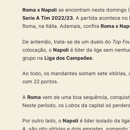
Roma x Napoli
se encontram neste domingo (23
Serie A Tim 2022/23
. A partida acontece no
Roma, na Itália. Ademais, confira
Roma x Napo
De antemão, trata-se de um duelo do
Top Fo
colocação, o
Napoli
é líder da liga sem nenh
grupo na
Liga dos Campeões
.
Ao todo, os mandantes somam sete vitórias, 
com 22 pontos.
A
Roma
vem de uma boa sequência, conquista
Neste período, os
Lobos
da capital só perdera
Por outro lado, o
Napoli
é líder isolado da li
A, são oito vitórias e dois empates, somando