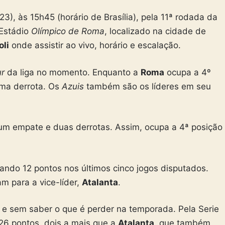
), às 15h45 (horário de Brasília), pela 11ª rodada da
 Estádio
Olímpico de Roma
, localizado na cidade de
li
onde assistir ao vivo, horário e escalação.
ur
da liga no momento. Enquanto a
Roma
ocupa a 4º
uma derrota. Os
Azuis
também são os líderes em seu
um empate e duas derrotas. Assim, ocupa a 4ª posição
ndo 12 pontos nos últimos cinco jogos disputados.
m para a vice-líder,
Atalanta
.
ga e sem saber o que é perder na temporada. Pela Serie
 26 pontos, dois a mais que a
Atalanta
, que também