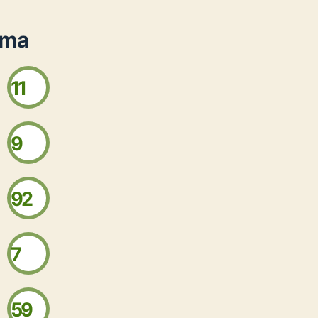
oma
11
9
92
7
59