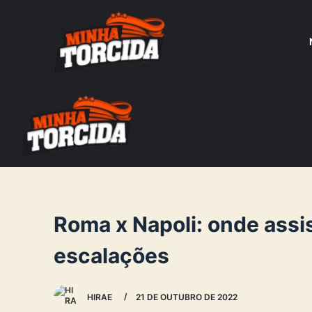
S
k
i
p
t
o
c
o
n
t
e
Roma x Napoli: onde assist
n
escalações
t
HIRAE
21 DE OUTUBRO DE 2022