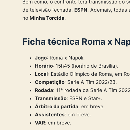
Bem como, o confronto terá transmissão do se
de televisão fechada,
ESPN
. Ademais, todas
no
Minha Torcida
.
Ficha técnica Roma x Nap
Jogo
: Roma x Napoli.
Horário
: 15h45 (horário de Brasília).
Local
: Estádio Olímpico de Roma, em Rom
Competição
: Serie A Tim 2022/23.
Rodada
: 11ª rodada da Serie A Tim 202
Transmissão
: ESPN e Star+.
Árbitro da partida
: em breve.
Assistentes
: em breve.
VAR
: em breve.