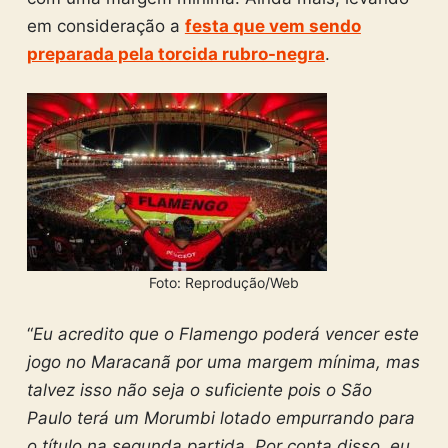
em consideração a
festa que vem sendo
preparada pela torcida rubro-negra
.
Foto: Reprodução/Web
“
Eu acredito que o Flamengo poderá vencer este
jogo no Maracanã por uma margem mínima, mas
talvez isso não seja o suficiente pois o São
Paulo terá um Morumbi lotado empurrando para
o título na segunda partida. Por conta disso, eu