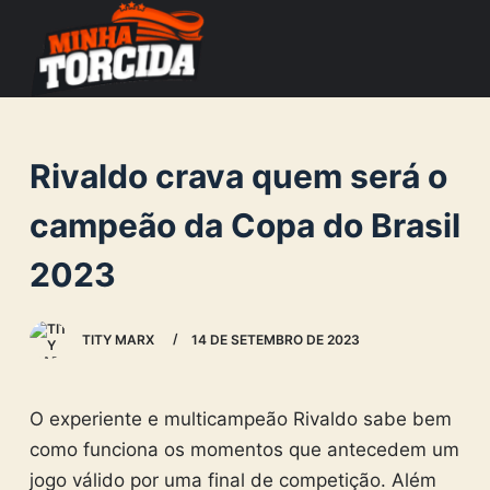
S
k
i
p
t
Rivaldo crava quem será o
o
c
campeão da Copa do Brasil
o
2023
n
t
e
TITY MARX
14 DE SETEMBRO DE 2023
n
t
O experiente e multicampeão Rivaldo sabe bem
como funciona os momentos que antecedem um
jogo válido por uma final de competição. Além