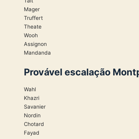
Tait
Mager
Truffert
Theate
Wooh
Assignon
Mandanda
Provável escalação Montp
Wahl
Khazri
Savanier
Nordin
Chotard
Fayad