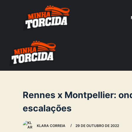
S
k
i
p
t
o
c
o
n
t
e
Rennes x Montpellier: onde
n
escalações
t
KLARA CORREIA
29 DE OUTUBRO DE 2022