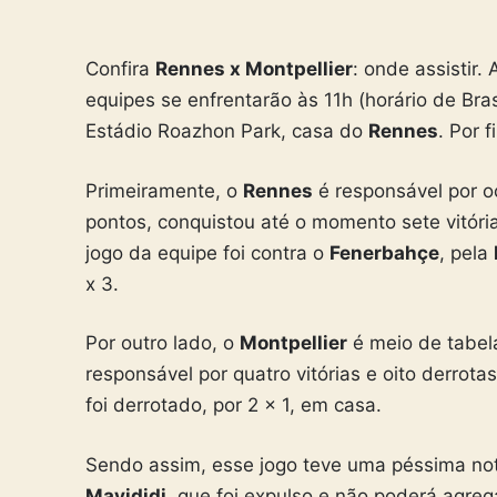
Confira
Rennes x Montpellier
: onde assistir
equipes se enfrentarão às 11h (horário de Bras
Estádio Roazhon Park, casa do
Rennes
. Por 
Primeiramente, o
Rennes
é responsável por o
pontos, conquistou até o momento sete vitória
jogo da equipe foi contra o
Fenerbahçe
, pela
x 3.
Por outro lado, o
Montpellier
é meio de tabela
responsável por quatro vitórias e oito derrot
foi derrotado, por 2 x 1, em casa.
Sendo assim, esse jogo teve uma péssima not
Mavididi
, que foi expulso e não poderá agreg