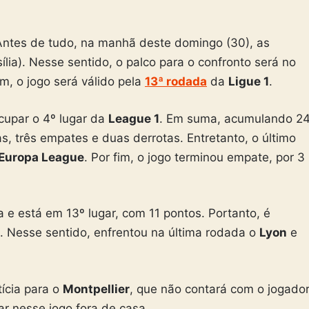
. Antes de tudo, na manhã deste domingo (30), as
ília). Nesse sentido, o palco para o confronto será no
fim, o jogo será válido pela
13ª rodada
da
Ligue 1
.
cupar o 4º lugar da
League 1
. Em suma, acumulando 2
s, três empates e duas derrotas. Entretanto, o último
Europa League
. Por fim, o jogo terminou empate, por 3
 e está em 13º lugar, com 11 pontos. Portanto, é
as. Nesse sentido, enfrentou na última rodada o
Lyon
e
ícia para o
Montpellier
, que não contará com o jogado
ar nesse jogo fora de casa.