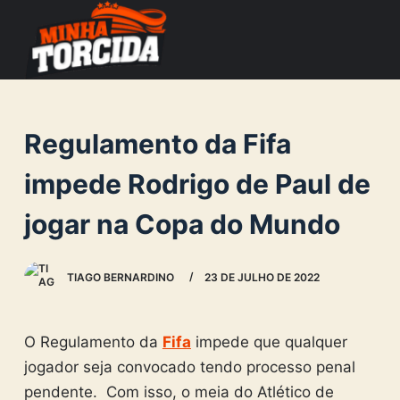
S
k
i
p
t
Regulamento da Fifa
o
c
impede Rodrigo de Paul de
o
jogar na Copa do Mundo
n
t
e
TIAGO BERNARDINO
23 DE JULHO DE 2022
n
t
O Regulamento da
Fifa
impede que qualquer
jogador seja convocado tendo processo penal
pendente. Com isso, o meia do Atlético de