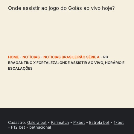
Onde assistir ao jogo do Goiás ao vivo hoje?
HOME
-
NOTÍCIAS
-
NOTICIAS BRASILEIRÃO SÉRIE A
-
RB
BRAGANTINO X FORTALEZA: ONDE ASSISTIR AO VIVO, HORÁRIO E
ESCALAÇÕES
Cadastro:
Galera bet
-
Parimatch
-
Pixbet
-
Estrela bet
-
1xbet
-
F12 bet
-
betnacional