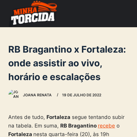
S
k
i
p
t
RB Bragantino x Fortaleza:
o
c
onde assistir ao vivo,
o
horário e escalações
n
t
e
JOANA RENATA
19 DE JULHO DE 2022
n
t
Antes de tudo,
Fortaleza
segue tentando subir
na tabela. Em suma,
RB Bragantino
recebe
o
Fortaleza
nesta quarta-feira (20), às 19h