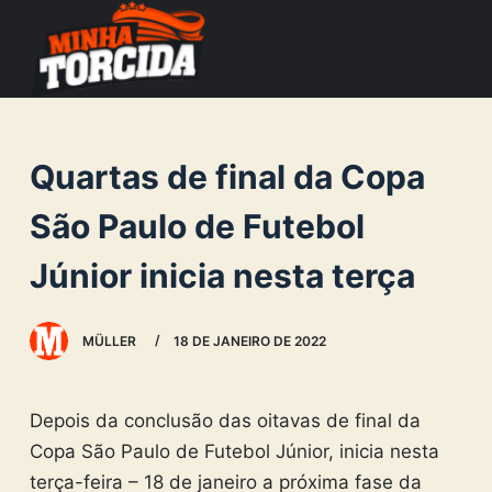
S
k
i
p
t
Quartas de final da Copa
o
c
São Paulo de Futebol
o
Júnior inicia nesta terça
n
t
e
MÜLLER
18 DE JANEIRO DE 2022
n
t
Depois da conclusão das oitavas de final da
Copa São Paulo de Futebol Júnior, inicia nesta
terça-feira – 18 de janeiro a próxima fase da