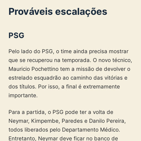
Prováveis escalações
PSG
Pelo lado do PSG, o time ainda precisa mostrar
que se recuperou na temporada. O novo técnico,
Mauricio Pochettino tem a missão de devolver o
estrelado esquadrão ao caminho das vitórias e
dos títulos. Por isso, a final é extremamente
importante.
Para a partida, o PSG pode ter a volta de
Neymar, Kimpembe, Paredes e Danilo Pereira,
todos liberados pelo Departamento Médico.
Entretanto, Neymar deve ficar no banco de