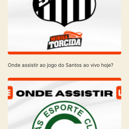
Onde assistir ao jogo do Santos ao vivo hoje?