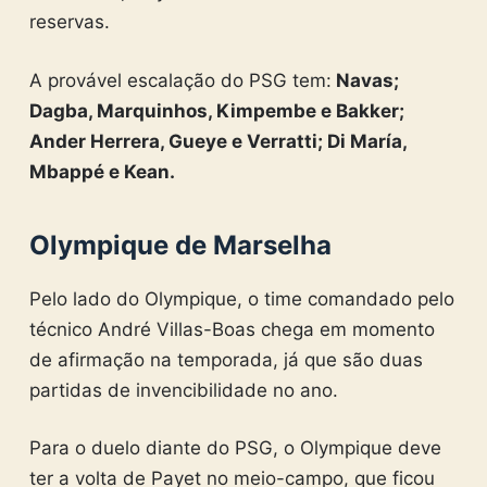
reservas.
A provável escalação do PSG tem:
Navas;
Dagba, Marquinhos, Kimpembe e Bakker;
Ander Herrera, Gueye e Verratti; Di María,
Mbappé e Kean.
Olympique de Marselha
Pelo lado do Olympique, o time comandado pelo
técnico André Villas-Boas chega em momento
de afirmação na temporada, já que são duas
partidas de invencibilidade no ano.
Para o duelo diante do PSG, o Olympique deve
ter a volta de Payet no meio-campo, que ficou