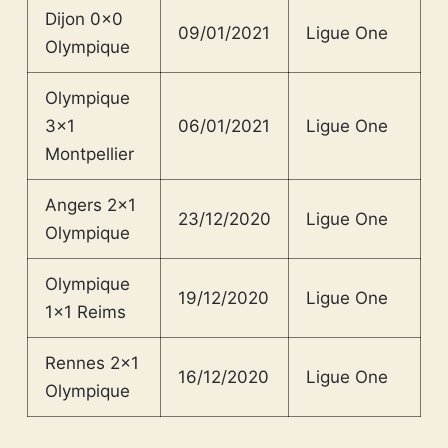
Dijon 0x0
09/01/2021
Ligue One
Olympique
Olympique
3×1
06/01/2021
Ligue One
Montpellier
Angers 2×1
23/12/2020
Ligue One
Olympique
Olympique
19/12/2020
Ligue One
1×1 Reims
Rennes 2×1
16/12/2020
Ligue One
Olympique