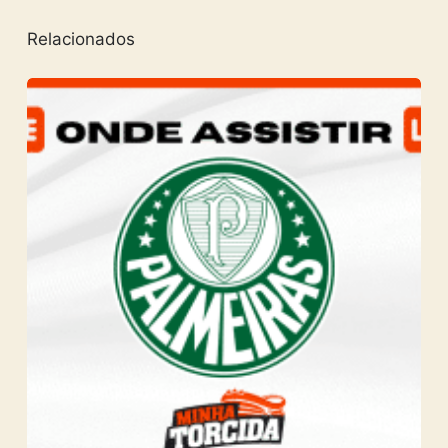
Relacionados