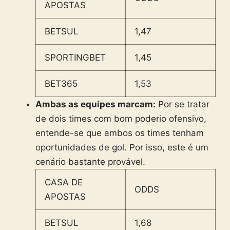
APOSTAS
BETSUL
1,47
SPORTINGBET
1,45
BET365
1,53
Ambas as equipes marcam:
Por se tratar
de dois times com bom poderio ofensivo,
entende-se que ambos os times tenham
oportunidades de gol. Por isso, este é um
cenário bastante provável.
CASA DE
ODDS
APOSTAS
BETSUL
1,68