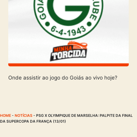
Onde assistir ao jogo do Goiás ao vivo hoje?
HOME
-
NOTÍCIAS
-
PSG X OLYIMPIQUE DE MARSELHA: PALPITE DA FINAL
DA SUPERCOPA DA FRANÇA (13/01)