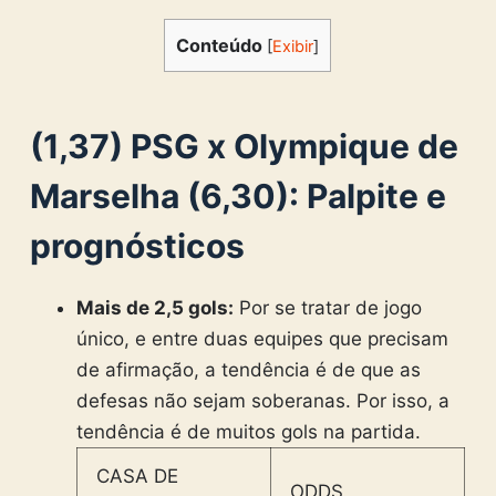
Conteúdo
[
Exibir
]
(1,37) PSG x Olympique de
Marselha (6,30): Palpite e
prognósticos
Mais de 2,5 gols:
Por se tratar de jogo
único, e entre duas equipes que precisam
de afirmação, a tendência é de que as
defesas não sejam soberanas. Por isso, a
tendência é de muitos gols na partida.
CASA DE
ODDS