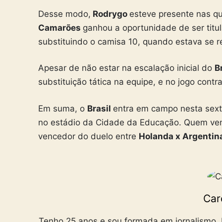
Desse modo,
Rodrygo
esteve presente nas q
Camarões
ganhou a oportunidade de ser titu
substituindo o camisa 10, quando estava se r
Apesar de não estar na escalação inicial do
B
substituição tática na equipe, e no jogo contr
Em suma, o
Brasil
entra em campo nesta sexta
no estádio da Cidade da Educação. Quem venc
vencedor do duelo entre
Holanda x Argentin
Car
Tenho 25 anos e sou formada em jornalismo. D