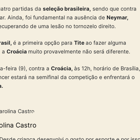
uatro partidas da
seleção brasileira,
sendo que contra
lar. Ainda, foi fundamental na ausência de
Neymar,
ecuperando de uma lesão no tornozelo direito.
rasil,
é a primeira opção para
Tite
ao fazer alguma
a a
Croácia
muito provavelmente não será diferente.
-feira (9), contra a
Croácia,
às 12h, horário de Brasília
er estará na semifinal da competição e enfrentará o
a.
olina Castro
esde criança desenvolvi o gosto por esporte e por iss