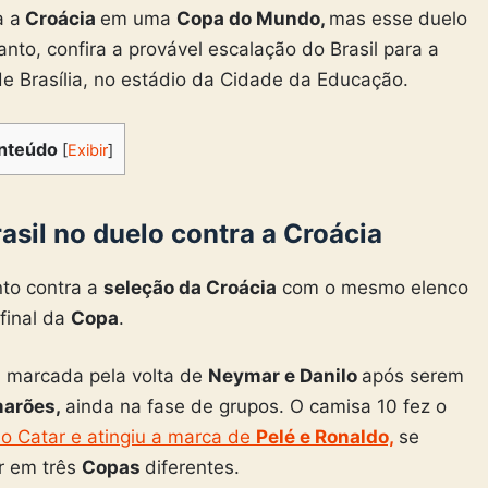
a a
Croácia
em uma
Copa do Mundo,
mas esse duelo
anto, confira a provável escalação do Brasil para a
 de Brasília, no estádio da Cidade da Educação.
nteúdo
[
Exibir
]
asil no duelo contra a Croácia
nto contra a
seleção da Croácia
com o mesmo elenco
final da
Copa
.
foi marcada pela volta de
Neymar e Danilo
após serem
marões,
ainda na fase de grupos. O camisa 10 fez o
no Catar e atingiu a marca de
Pelé e Ronaldo,
se
ar em três
Copas
diferentes.