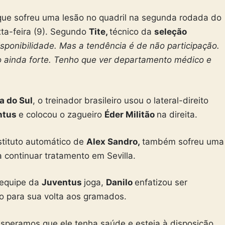
que sofreu uma lesão no quadril na segunda rodada do
xta-feira (9). Segundo
Tite,
técnico da
seleção
 disponibilidade. Mas a tendência é de não participação.
o ainda forte. Tenho que ver departamento médico e
a do Sul
, o treinador brasileiro usou o lateral-direito
ntus
e colocou o zagueiro
Éder Militão
na direita.
stituto automático de
Alex Sandro,
também sofreu uma
ra continuar tratamento em Sevilla.
 equipe da
Juventus
joga,
Danilo
enfatizou ser
o para sua volta aos gramados.
speramos que ele tenha saúde e esteja à disposição.