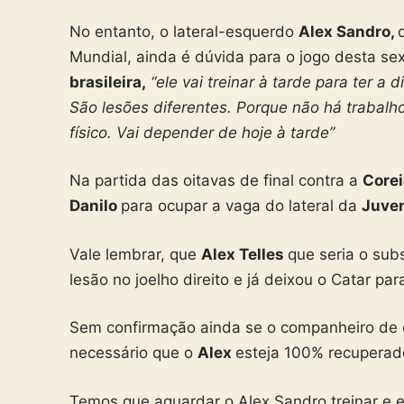
No entanto, o lateral-esquerdo
Alex Sandro,
Mundial, ainda é dúvida para o jogo desta se
brasileira,
“ele vai treinar à tarde para ter a
São lesões diferentes. Porque não há trabalh
físico. Vai depender de hoje à tarde”
Na partida das oitavas de final contra a
Corei
Danilo
para ocupar a vaga do lateral da
Juve
Vale lembrar, que
Alex Telles
que seria o sub
lesão no joelho direito e já deixou o Catar pa
Sem confirmação ainda se o companheiro de
necessário que o
Alex
esteja 100% recuperad
Temos que aguardar o Alex Sandro treinar e e