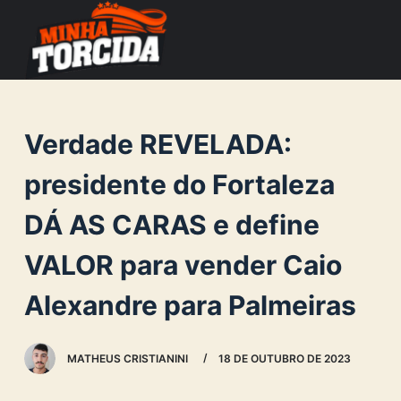
S
k
i
p
t
Verdade REVELADA:
o
c
presidente do Fortaleza
o
DÁ AS CARAS e define
n
t
VALOR para vender Caio
e
n
Alexandre para Palmeiras
t
MATHEUS CRISTIANINI
18 DE OUTUBRO DE 2023