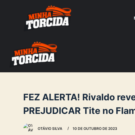
S
k
i
p
t
o
c
o
n
t
e
FEZ ALERTA! Rivaldo rev
n
PREJUDICAR Tite no Fla
t
OTÁVIO SILVA
10 DE OUTUBRO DE 2023