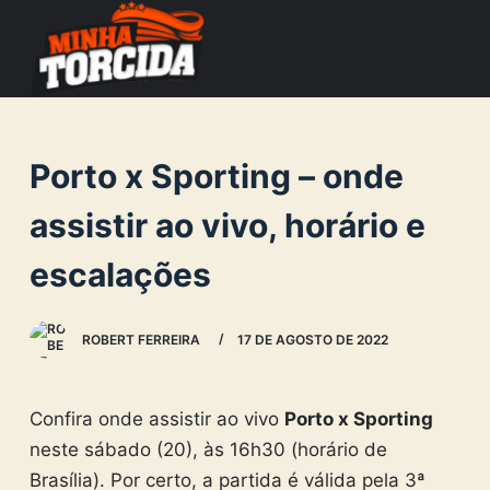
S
k
i
p
t
Porto x Sporting – onde
o
c
assistir ao vivo, horário e
o
escalações
n
t
e
ROBERT FERREIRA
17 DE AGOSTO DE 2022
n
t
Confira onde assistir ao vivo
Porto x Sporting
neste sábado (20), às 16h30 (horário de
Brasília). Por certo, a partida é válida pela 3ª