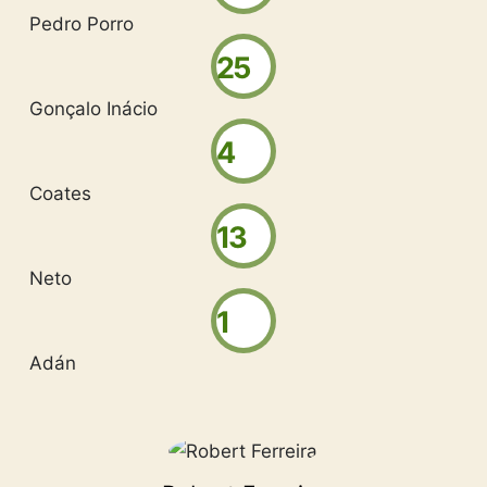
Pedro Porro
25
Gonçalo Inácio
4
Coates
13
Neto
1
Adán