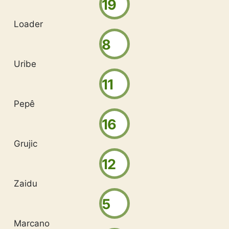
19
Loader
8
Uribe
11
Pepê
16
Grujic
12
Zaidu
5
Marcano