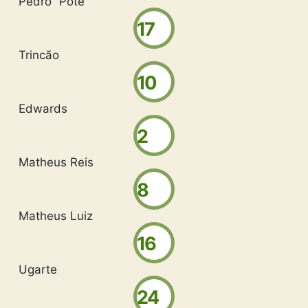
Pedro “Pote”
17
Trincão
10
Edwards
2
Matheus Reis
8
Matheus Luiz
16
Ugarte
24