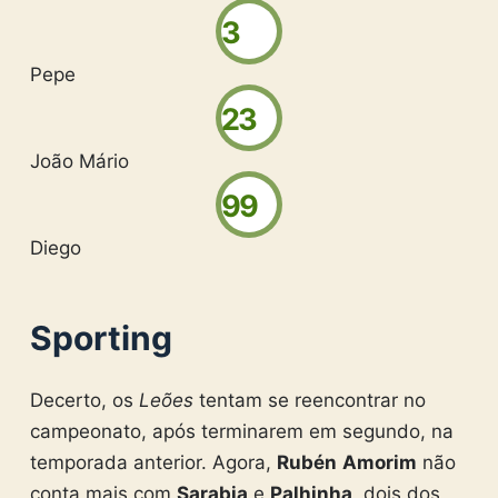
3
Pepe
23
João Mário
99
Diego
Sporting
Decerto, os
Leões
tentam se reencontrar no
campeonato, após terminarem em segundo, na
temporada anterior. Agora,
Rubén
Amorim
não
conta mais com
Sarabia
e
Palhinha
, dois dos