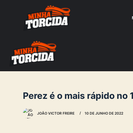
S
k
i
p
t
o
c
o
n
t
e
Perez é o mais rápido no 1
n
t
JOÃO VICTOR FREIRE
10 DE JUNHO DE 2022