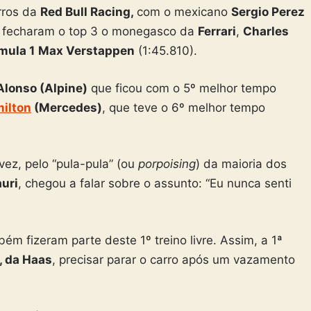
rros da
Red Bull Racing,
com o mexicano
Sergio Perez
m, fecharam o top 3 o monegasco da
Ferrari
,
Charles
mula 1
Max Verstappen
(1:45.810).
Alonso (Alpine)
que ficou com o 5º melhor tempo
ilton
(Mercedes)
, que teve o 6º melhor tempo
ez, pelo “pula-pula” (ou
porpoising
) da maioria dos
auri
, chegou a falar sobre o assunto: “Eu nunca senti
m fizeram parte deste 1º treino livre. Assim, a 1ª
 da Haas
, precisar parar o carro após um vazamento