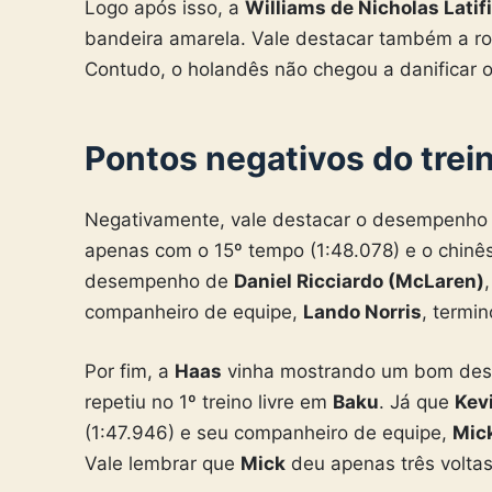
Logo após isso, a
Williams de Nicholas Latifi
bandeira amarela. Vale destacar também a 
Contudo, o holandês não chegou a danificar o
Pontos negativos do trei
Negativamente, vale destacar o desempenho
apenas com o 15º tempo (1:48.078) e o chinê
desempenho de
Daniel Ricciardo (McLaren)
companheiro de equipe,
Lando Norris
, termi
Por fim, a
Haas
vinha mostrando um bom desem
repetiu no 1º treino livre em
Baku
. Já que
Kev
(1:47.946) e seu companheiro de equipe,
Mic
Vale lembrar que
Mick
deu apenas três voltas