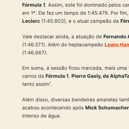
Fórmula 1
. Assim, este foi dominado pelos ca
em 1º. Ele fez um tempo de 1:45.476. Por fi
Leclerc
(1:45.603), e o atual campeão da
Fór
Vale destacar ainda, a atuação de
Fernando 
(1:46.571). Além do heptacampeão
Lewis Ham
(1:46.667).
Em suma, a sessão ficou marcada, mais uma v
carros da
Fórmula 1
.
Pierre Gasly, da AlphaT
tanto assim”.
Além disso, diversas bandeiras amarelas també
acabou acontecendo após
Mick Schumacher,
intenso de água.