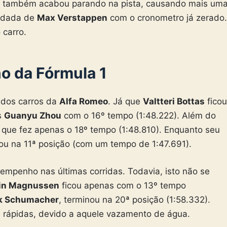
também acabou parando na pista, causando mais um
rodada de
Max Verstappen
com o cronometro já zerado.
 carro.
no da Fórmula 1
 dos carros da
Alfa Romeo
. Já que
Valtteri Bottas
ficou
s
Guanyu Zhou
com o 16º tempo (1:48.222). Além do
, que fez apenas o 18º tempo (1:48.810). Enquanto seu
nou na 11ª posição (com um tempo de 1:47.691).
penho nas últimas corridas. Todavia, isto não se
in
Magnussen
ficou apenas com o 13º tempo
k Schumacher
, terminou na 20ª posição (1:58.332).
 rápidas, devido a aquele vazamento de água.