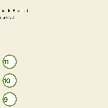
rio de Brasília)
a Sérvia
11
10
9