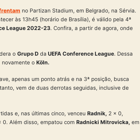
frentam
no Partizan Stadium, em Belgrado, na Sérvia.
ecer às 13h45 (horário de Brasília), é válido pela 4ª
ce League 2022-23
. Confira, a partir de agora, onde
idera o
Grupo D
da
UEFA Conference League
. Dessa
em novamente o
Köln.
have, apenas um ponto atrás e na 3ª posição, busca
tanto, vem de duas derrotas seguidas, inclusive de
tidas e, nas últimas cinco, venceu
Radnik,
2 x 0,
 0. Além disso, empatou com
Radnicki Mitrovicka,
em