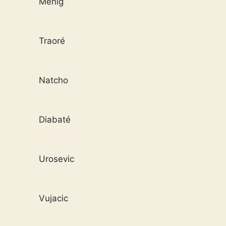
Menig
Traoré
Natcho
Diabaté
Urosevic
Vujacic