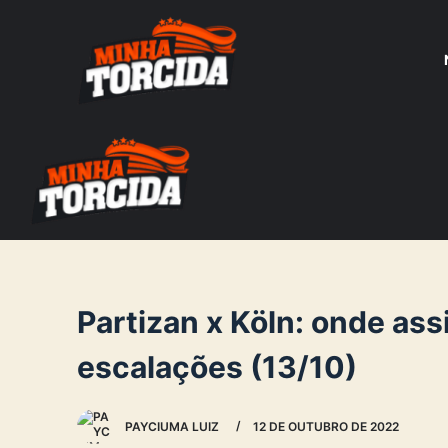
S
k
i
p
t
o
c
o
n
t
e
Partizan x Köln: onde assi
n
escalações (13/10)
t
PAYCIUMA LUIZ
12 DE OUTUBRO DE 2022