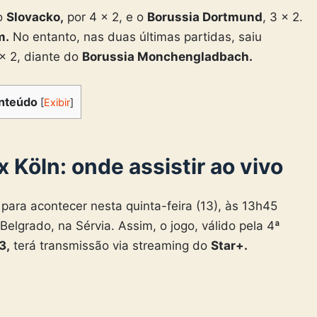
 o
Slovacko,
por 4 x 2, e o
Borussia Dortmund
, 3 x 2.
m.
No entanto, nas duas últimas partidas, saiu
x 2, diante do
Borussia Monchengladbach.
nteúdo
[
Exibir
]
 Köln: onde assistir ao vivo
para acontecer nesta quinta-feira (13), às 13h45
 Belgrado, na Sérvia. Assim, o jogo, válido pela 4ª
3,
terá transmissão via streaming do
Star+.