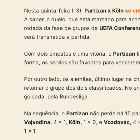
Nesta quinta-feira (13),
Partizan x Köln
se en
A saber, o duelo, que está marcado para acont
rodada da fase de grupos da
UEFA Conferen
será transmitida a partida.
Com dois empates e uma vitória, o
Partizan
l
forma, os sérvios são favoritos para vencer
Por outro lado, os alemães
,
último lugar na c
retomar o grupo dos dois classificados. No en
goleada, pela Bundesliga.
Na sequência, o
Partizan
não perde há 15 par
Vojvodina,
4 x 1,
Köln,
1 x 0, e
Vozdovac,
4 x
1 x 1.