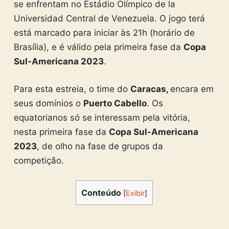
se enfrentam no Estádio Olímpico de la
Universidad Central de Venezuela. O jogo terá
está marcado para iniciar às 21h (horário de
Brasília), e é válido pela primeira fase da
Copa
Sul-Americana 2023
.
Para esta estreia, o time do
Caracas,
encara em
seus domínios o
Puerto Cabello
. Os
equatorianos só se interessam pela vitória,
nesta primeira fase da
Copa Sul-Americana
2023
, de olho na fase de grupos da
competição.
Conteúdo
[
Exibir
]