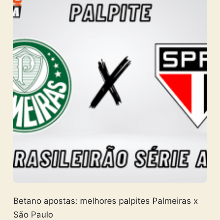
Betano apostas: melhores palpites Palmeiras x
São Paulo