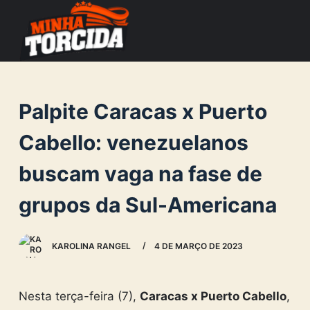
S
k
i
p
t
Palpite Caracas x Puerto
o
c
Cabello: venezuelanos
o
buscam vaga na fase de
n
t
grupos da Sul-Americana
e
n
KAROLINA RANGEL
4 DE MARÇO DE 2023
t
Nesta terça-feira (7),
Caracas x Puerto Cabello
,