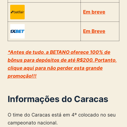
Em breve
Em Breve
*Antes de tudo, a BETANO oferece 100% de
bônus para depósitos de até R$200. Portanto,
clique aqui para não perder esta grande
promoção!!!
Informações do Caracas
O time do Caracas está em 4º colocado no seu
campeonato nacional.