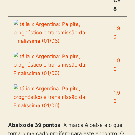
CE
S
1.9
0
1.9
0
1.9
0
Abaixo de 39 pontos:
A marca é baixa e o que
torna o mercado prolífero para este encontro. O