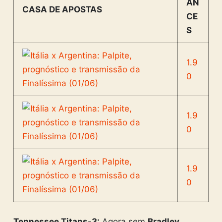
AN
CASA DE APOSTAS
CE
S
1.9
0
1.9
0
1.9
0
Tennessee Titans-3:
Agora sem
Bradley