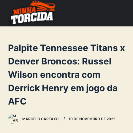
S
k
i
p
t
Palpite Tennessee Titans x
o
c
Denver Broncos: Russel
o
Wilson encontra com
n
t
Derrick Henry em jogo da
e
n
AFC
t
MARCELO CARTAXO
10 DE NOVEMBRO DE 2022