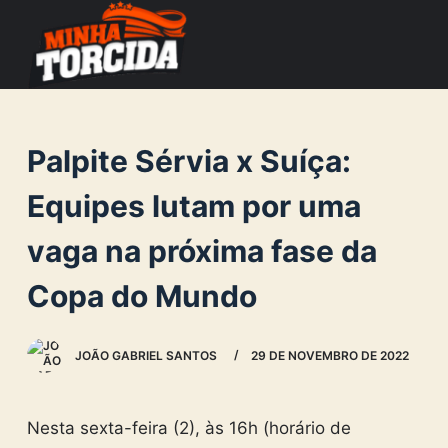
S
k
i
p
t
Palpite Sérvia x Suíça:
o
c
Equipes lutam por uma
o
vaga na próxima fase da
n
t
Copa do Mundo
e
n
JOÃO GABRIEL SANTOS
29 DE NOVEMBRO DE 2022
t
Nesta sexta-feira (2), às 16h (horário de