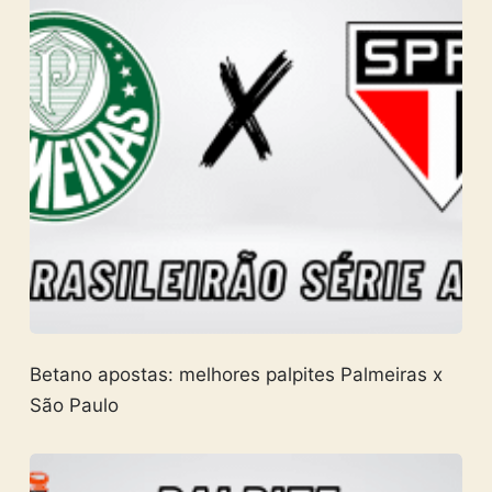
Betano apostas: melhores palpites Palmeiras x
São Paulo