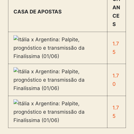
AN
CASA DE APOSTAS
CE
S
1.7
5
1.7
0
1.7
5