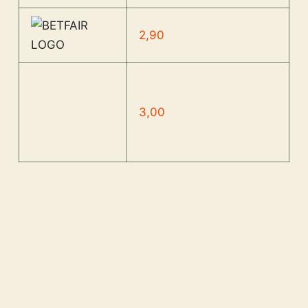
2,90
3,00