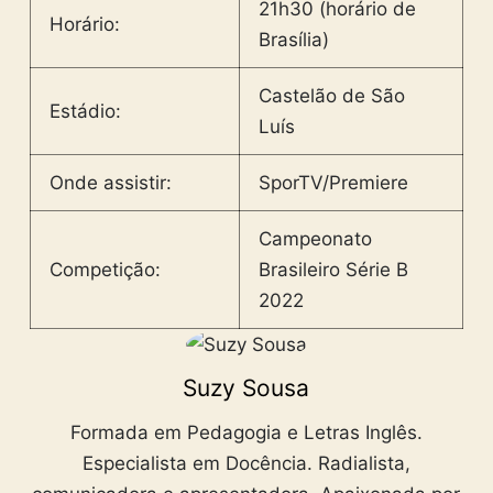
21h30 (horário de
Horário:
Brasília)
Castelão de São
Estádio:
Luís
Onde assistir:
SporTV/Premiere
Campeonato
Competição:
Brasileiro Série B
2022
Suzy Sousa
Formada em Pedagogia e Letras Inglês.
Especialista em Docência. Radialista,