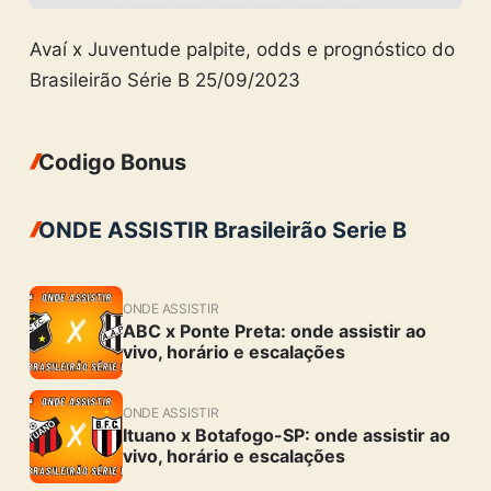
Avaí x Juventude palpite, odds e prognóstico do
Brasileirão Série B 25/09/2023
Codigo Bonus
ONDE ASSISTIR Brasileirão Serie B
ONDE ASSISTIR
ABC x Ponte Preta: onde assistir ao
vivo, horário e escalações
ONDE ASSISTIR
Ituano x Botafogo-SP: onde assistir ao
vivo, horário e escalações