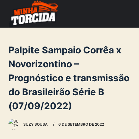
S
k
i
p
t
Palpite Sampaio Corrêa x
o
c
Novorizontino –
o
Prognóstico e transmissão
n
t
do Brasileirão Série B
e
n
(07/09/2022)
t
SUZY SOUSA
6 DE SETEMBRO DE 2022