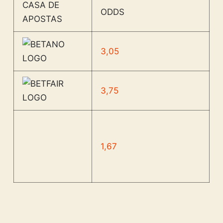
CASA DE
ODDS
APOSTAS
3,05
3,75
1,67