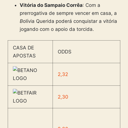
Vitória do Sampaio Corrêa
: Com a
prerrogativa de sempre vencer em casa, a
B
olívia Querida poderá conquistar a vitória
jogando com o apoio da torcida.
CASA DE
ODDS
APOSTAS
2,32
2,30