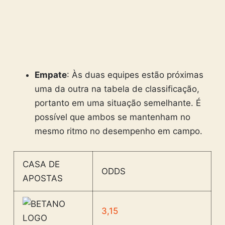
Empate
: Às duas equipes estão próximas
uma da outra na tabela de classificação,
portanto em uma situação semelhante. É
possível que ambos se mantenham no
mesmo ritmo no desempenho em campo.
CASA DE
ODDS
APOSTAS
3,15