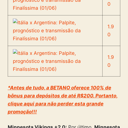
0
1.9
0
1.9
0
*Antes de tudo, a BETANO oferece 100% de
bônus para depósitos de até R$200. Portanto,
clique aqui para não perder esta grande
promoção!!!
Minnesota Vikings +2.0:
Por último,
Minnesota