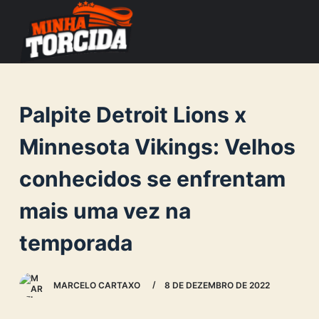
S
k
i
p
t
Palpite Detroit Lions x
o
c
Minnesota Vikings: Velhos
o
conhecidos se enfrentam
n
t
mais uma vez na
e
n
temporada
t
MARCELO CARTAXO
8 DE DEZEMBRO DE 2022