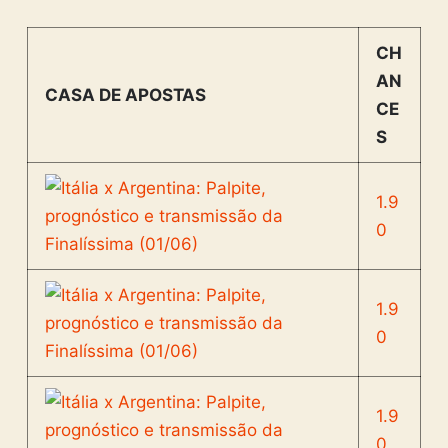
CH
AN
CASA DE APOSTAS
CE
S
1.9
0
1.9
0
1.9
0