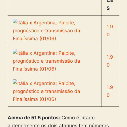
CE
S
1.9
0
1.9
0
1.9
0
Acima de 51.5 pontos:
Como é citado
anteriormente os dois ataques tem números