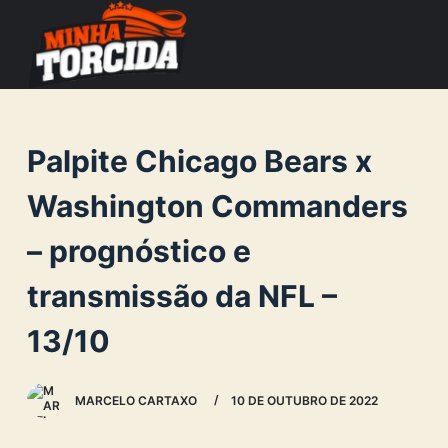
S
k
i
p
t
Palpite Chicago Bears x
o
c
Washington Commanders
o
– prognóstico e
n
t
transmissão da NFL –
e
n
13/10
t
MARCELO CARTAXO
10 DE OUTUBRO DE 2022