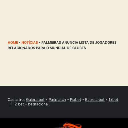
HOME
-
NOTÍCIAS
-
PALMEIRAS ANUNCIA LISTA DE JOGADORES
RELACIONADOS PARA O MUNDIAL DE CLUBES
Cadastro:
Galera bet
-
Parimatch
-
Pixbet
-
Estrela bet
-
1xbet
-
F12 bet
-
betnacional