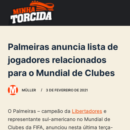
S
k
i
p
t
Palmeiras anuncia lista de
o
c
jogadores relacionados
o
para o Mundial de Clubes
n
t
e
MÜLLER
3 DE FEVEREIRO DE 2021
n
t
O Palmeiras – campeão da
Libertadores
e
representante sul-americano no Mundial de
Clubes da FIFA, anunciou nesta última terça-