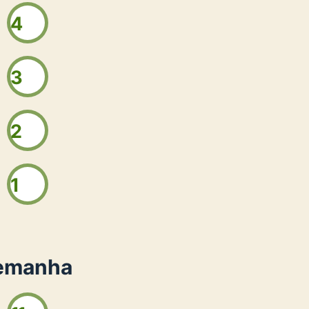
4
3
2
1
lemanha