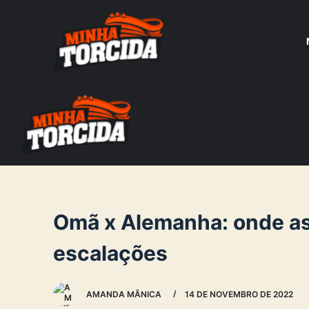
S
k
i
p
t
o
c
o
n
t
e
Omã x Alemanha: onde assi
n
escalações
t
AMANDA MÂNICA
14 DE NOVEMBRO DE 2022