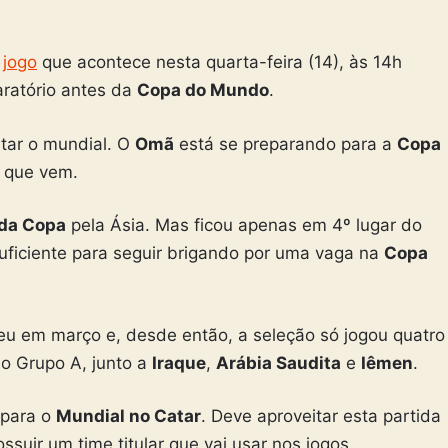
,
jogo
que acontece nesta quarta-feira (14), às 14h
paratório antes da
Copa do Mundo
.
utar o mundial. O
Omã
está se preparando para a
Copa
o que vem.
 da Copa
pela Ásia. Mas ficou apenas em 4º lugar do
uficiente para seguir brigando por uma vaga na
Copa
u em março e, desde então, a seleção só jogou quatro
no Grupo A, junto a
Iraque
,
Arábia Saudita
e
Iêmen
.
 para o
Mundial no Catar
. Deve aproveitar esta partida
ssuir um time titular que vai usar nos jogos.