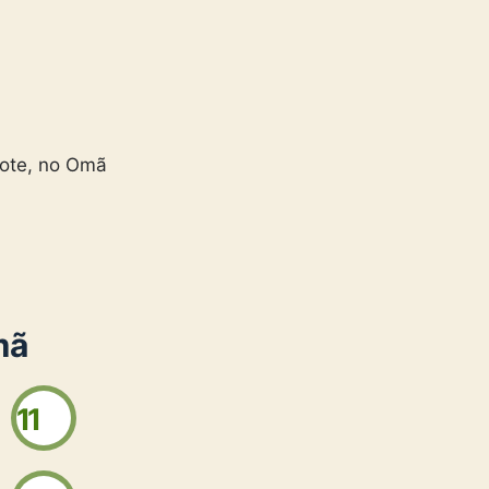
ote, no Omã
mã
11