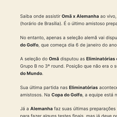
Saiba onde assistir
Omã x Alemanha
ao vivo
(horário de Brasília). É o último amistoso pre
No entanto, apenas a seleção alemã vai disp
do Golfo
, que começa dia 6 de janeiro do an
A seleção do
Omã
disputou as
Eliminatórias
Grupo B no 3º round. Posição que não era o s
do Mundo
.
Sua última partida nas
Eliminatórias
acontece
amistosos. Na
Copa do Golfo
, a equipe está 
Já a
Alemanha
faz suas últimas preparações
para fazer alguns testes finais, mas já deve po