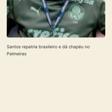
Santos repatria brasileiro e dá chapéu no
Palmeiras