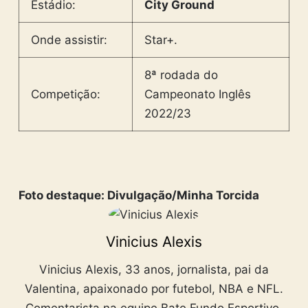
Estádio:
City Ground
Onde assistir:
Star+.
8ª rodada do
Competição:
Campeonato Inglês
2022/23
Foto destaque: Divulgação/Minha Torcida
Vinicius Alexis
Vinicius Alexis, 33 anos, jornalista, pai da
Valentina, apaixonado por futebol, NBA e NFL.
Comentarista na equipe Bate Fundo Esportivo.