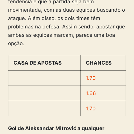
tendência é que a partida seja bem
movimentada, com as duas equipes buscando o
ataque. Além disso, os dois times têm
problemas na defesa. Assim sendo, apostar que
ambas as equipes marcam, parece uma boa
opção.
CASA DE APOSTAS
CHANCES
1.70
1.66
1.70
Gol de Aleksandar Mitrović a qualquer