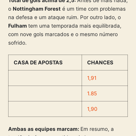
Total de gols acima de 2,5:
Antes de mais nada,
o
Nottingham Forest
é um time com problemas
na defesa e um ataque ruim. Por outro lado, o
Fulham
tem uma temporada mais equilibrada,
com nove gols marcados e o mesmo número
sofrido.
CASA DE APOSTAS
CHANCES
1,91
1.85
1,90
Ambas as equipes marcam:
Em resumo, a