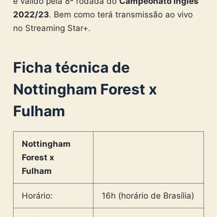
é válido pela 8ª rodada do
Campeonato Inglês
2022/23
. Bem como terá transmissão ao vivo
no Streaming Star+.
Ficha técnica de
Nottingham Forest x
Fulham
Nottingham
Forest x
Fulham
Horário:
16h (horário de Brasília)