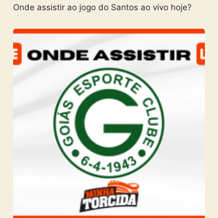
Onde assistir ao jogo do Santos ao vivo hoje?