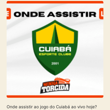
Onde assistir ao jogo do Cuiabá ao vivo hoje?