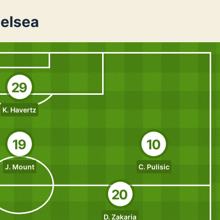
helsea
29
K. Havertz
19
10
J. Mount
C. Pulisic
20
D. Zakaria