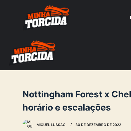
S
k
i
p
t
o
c
o
n
t
e
Nottingham Forest x Chels
n
horário e escalações
t
MIGUEL LUSSAC
30 DE DEZEMBRO DE 2022