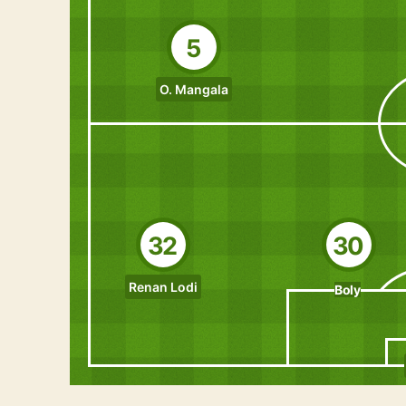
5
O. Mangala
32
30
Renan Lodi
Boly