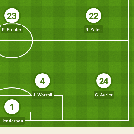
23
22
R. Freuler
R. Yates
4
24
J. Worrall
S. Aurier
1
Henderson