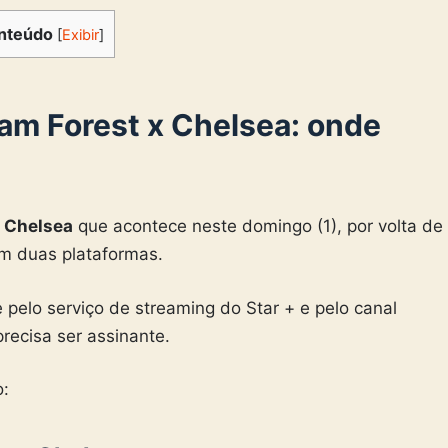
nteúdo
[
Exibir
]
am Forest x Chelsea
: onde
x Chelsea
que acontece neste domingo (1), por volta de
em duas plataformas.
elo serviço de streaming do Star + e pelo canal
recisa ser assinante.
o: