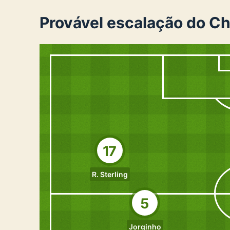
Provável escalação do C
17
R. Sterling
5
Jorginho