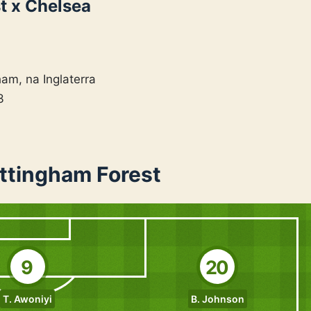
t x Chelsea
am, na Inglaterra
3
ottingham Forest
9
20
T. Awoniyi
B. Johnson