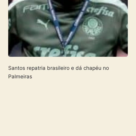
Santos repatria brasileiro e dá chapéu no
Palmeiras