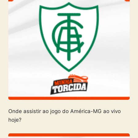
Onde assistir ao jogo do América-MG ao vivo
hoje?