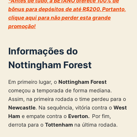
*Antes de tudo, a BETANO oferece 100% de
bônus para depósitos de até R$200. Portanto,
clique aqui para não perder esta grande
promoção!
Informações do
Nottingham Forest
Em primeiro lugar, o
Nottingham Forest
começou a temporada de forma mediana.
Assim, na primeira rodada o time perdeu para o
Newcastle
. Na sequência, vitória contra o
West
Ham
e empate contra o
Everton.
Por fim,
derrota para o
Tottenham
na última rodada.