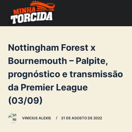
S
k
i
p
t
Nottingham Forest x
o
c
Bournemouth – Palpite,
o
prognóstico e transmissão
n
t
da Premier League
e
n
(03/09)
t
VINICIUS ALEXIS
31 DE AGOSTO DE 2022