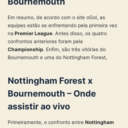
Bournemouth
Em resumo, de acordo com o site oGol, as
equipes estão se enfrentando pela primeira vez
na
Premier League
. Antes disso, os quatro
confrontos anteriores foram pela
Championship
. Enfim, são três vitórias do
Bournemouth e uma do Nottingham Forest,
Nottingham Forest x
Bournemouth – Onde
assistir ao vivo
Primeiramente, o confronto entre
Nottingham