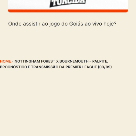
Onde assistir ao jogo do Goiás ao vivo hoje?
HOME
-
NOTTINGHAM FOREST X BOURNEMOUTH – PALPITE,
PROGNÓSTICO E TRANSMISSÃO DA PREMIER LEAGUE (03/09)