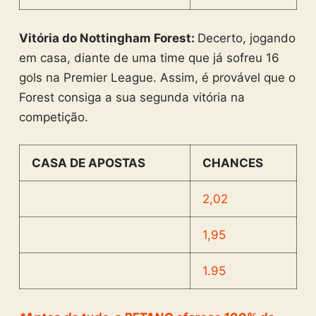
Vitória do Nottingham Forest:
Decerto, jogando
em casa, diante de uma time que já sofreu 16
gols na Premier League. Assim, é provável que o
Forest consiga a sua segunda vitória na
competição.
CASA DE APOSTAS
CHANCES
2,02
1,95
1.95