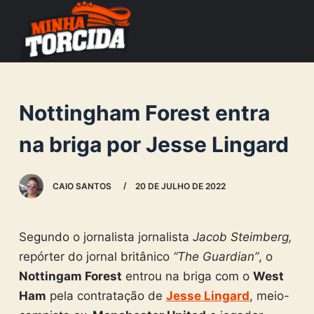
S
k
i
p
t
Nottingham Forest entra
o
c
na briga por Jesse Lingard
o
n
CAIO SANTOS
20 DE JULHO DE 2022
t
e
n
Segundo o jornalista jornalista
Jacob Steimberg,
t
repórter do jornal britânico
“The Guardian”
, o
Nottingam Forest
entrou na briga com o
West
Ham
pela contratação de
Jesse Lingard
, meio-