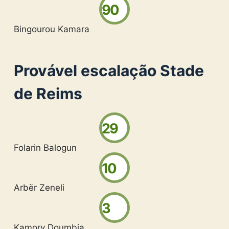
90
Bingourou Kamara
Provável escalação Stade
de Reims
29
Folarin Balogun
10
Arbër Zeneli
3
Kamory Doumbia