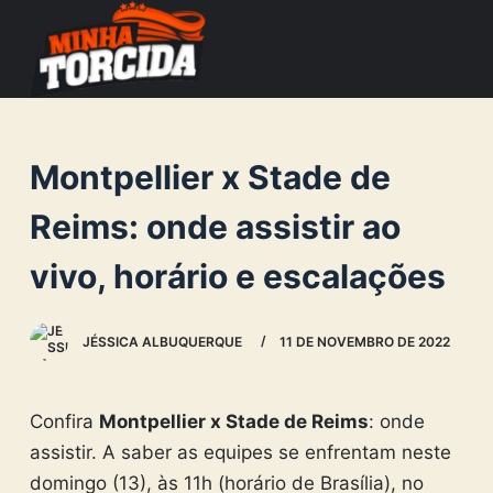
S
k
i
p
t
Montpellier x Stade de
o
c
Reims: onde assistir ao
o
vivo, horário e escalações
n
t
e
JÉSSICA ALBUQUERQUE
11 DE NOVEMBRO DE 2022
n
t
Confira
Montpellier x Stade de Reims
: onde
assistir. A saber as equipes se enfrentam neste
domingo (13), às 11h (horário de Brasília), no