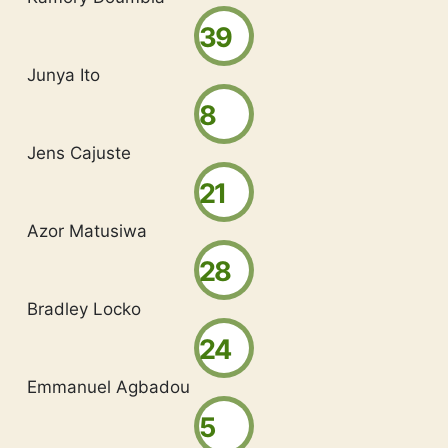
39
Junya Ito
8
Jens Cajuste
21
Azor Matusiwa
28
Bradley Locko
24
Emmanuel Agbadou
5