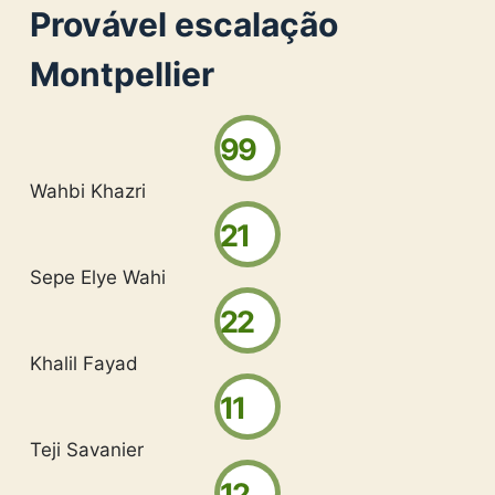
Provável escalação
Montpellier
99
Wahbi Khazri
21
Sepe Elye Wahi
22
Khalil Fayad
11
Teji Savanier
12