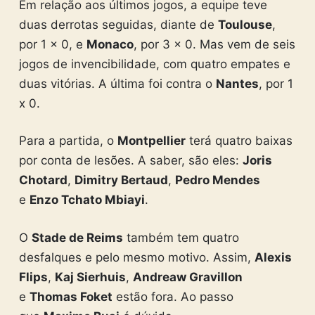
Em relação aos últimos jogos, a equipe teve
duas derrotas seguidas, diante de
Toulouse
,
por 1 x 0, e
Monaco
, por 3 x 0. Mas vem de seis
jogos de invencibilidade, com quatro empates e
duas vitórias. A última foi contra o
Nantes
, por 1
x 0.
Para a partida, o
Montpellier
terá quatro baixas
por conta de lesões. A saber, são eles:
Joris
Chotard
,
Dimitry Bertaud
,
Pedro Mendes
e
Enzo Tchato Mbiayi
.
O
Stade de Reims
também tem quatro
desfalques e pelo mesmo motivo. Assim,
Alexis
Flips
,
Kaj Sierhuis
,
Andreaw Gravillon
e
Thomas Foket
estão fora. Ao passo