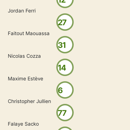
Jordan Ferri
27
Faitout Maouassa
31
Nicolas Cozza
14
Maxime Estève
6
Christopher Jullien
77
Falaye Sacko