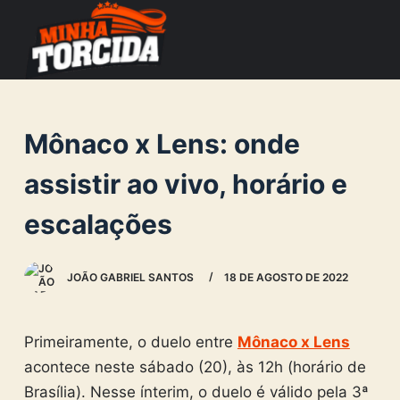
S
k
i
p
t
Mônaco x Lens: onde
o
c
assistir ao vivo, horário e
o
escalações
n
t
e
JOÃO GABRIEL SANTOS
18 DE AGOSTO DE 2022
n
t
Primeiramente, o duelo entre
Mônaco x Lens
acontece neste sábado (20), às 12h (horário de
Brasília). Nesse ínterim, o duelo é válido pela 3ª