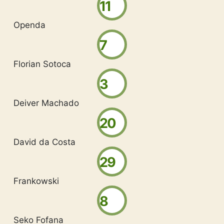
11
Openda
7
Florian Sotoca
3
Deiver Machado
20
David da Costa
29
Frankowski
8
Seko Fofana