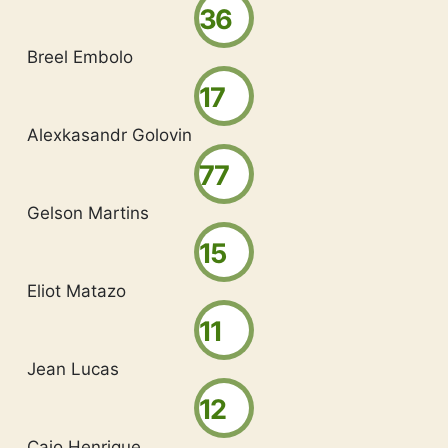
36
Breel Embolo
17
Alexkasandr Golovin
77
Gelson Martins
15
Eliot Matazo
11
Jean Lucas
12
Caio Henrique