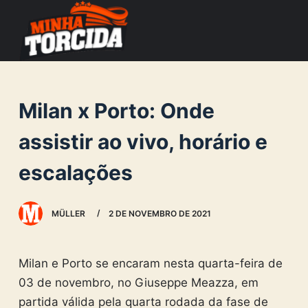
S
k
i
p
t
Milan x Porto: Onde
o
c
assistir ao vivo, horário e
o
escalações
n
t
e
MÜLLER
2 DE NOVEMBRO DE 2021
n
t
Milan e Porto se encaram nesta quarta-feira de
03 de novembro, no Giuseppe Meazza, em
partida válida pela quarta rodada da fase de