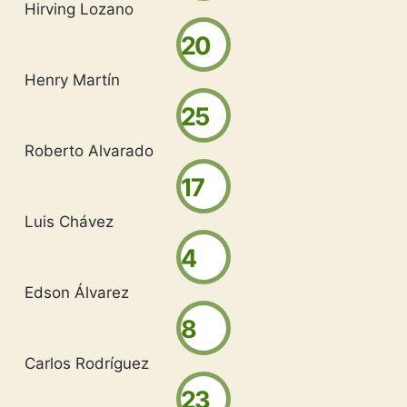
Hirving Lozano
20
Henry Martín
25
Roberto Alvarado
17
Luis Chávez
4
Edson Álvarez
8
Carlos Rodríguez
23