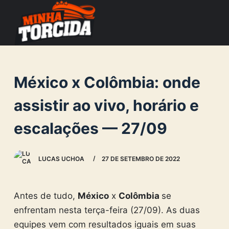
S
k
i
p
t
México x Colômbia: onde
o
c
assistir ao vivo, horário e
o
escalações — 27/09
n
t
e
LUCAS UCHOA
27 DE SETEMBRO DE 2022
n
t
Antes de tudo,
México
x
Colômbia
se
enfrentam nesta terça-feira (27/09). As duas
equipes vem com resultados iguais em suas