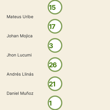
15
Mateus Uribe
17
Johan Mojica
3
Jhon Lucumi
26
Andrés Llinás
21
Daniel Muñoz
1