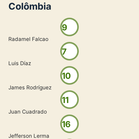
Colômbia
9
Radamel Falcao
7
Luis Díaz
10
James Rodríguez
11
Juan Cuadrado
16
Jefferson Lerma