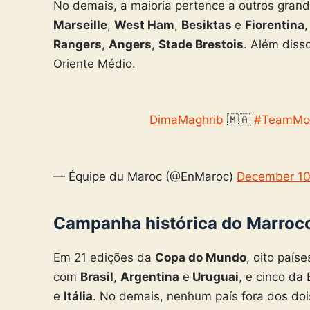
No demais, a maioria pertence a outros gran
Marseille
,
West Ham
,
Besiktas
e
Fiorentina
Rangers
,
Angers
,
Stade Brestois
. Além diss
Oriente Médio.
🇲🇦
#TeamMo
— Équipe du Maroc (@EnMaroc)
December 10
Campanha histórica do Marroc
Em 21 edições da
Copa do Mundo
, oito país
com
Brasil
,
Argentina
e
Uruguai
, e cinco da
e
Itália
. No demais, nenhum país fora dos doi