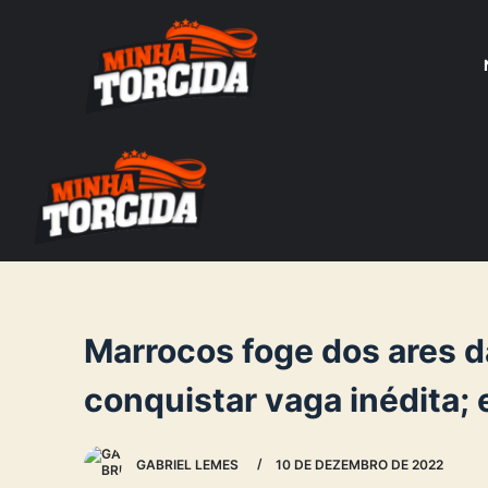
S
k
i
p
t
o
c
o
n
t
e
Marrocos foge dos ares 
n
conquistar vaga inédita;
t
GABRIEL LEMES
10 DE DEZEMBRO DE 2022