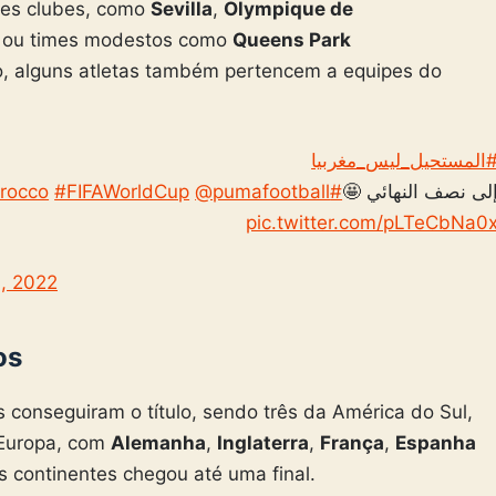
des clubes, como
Sevilla
,
Olympique de
, ou times modestos como
Queens Park
o, alguns atletas também pertencem a equipes do
#المستحيل_ليس_مغربي
rocco
#FIFAWorldCup
@pumafootball
#DimaMaghrib
إلى نصف النهائي 
pic.twitter.com/pLTeCbNa0
, 2022
os
es conseguiram o título, sendo três da América do Sul,
 Europa, com
Alemanha
,
Inglaterra
,
França
,
Espanha
s continentes chegou até uma final.