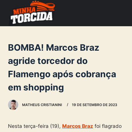
S
k
i
p
t
BOMBA! Marcos Braz
o
c
agride torcedor do
o
Flamengo após cobrança
n
t
em shopping
e
n
MATHEUS CRISTIANINI
19 DE SETEMBRO DE 2023
t
Nesta terça-feira (19),
Marcos Braz
foi flagrado