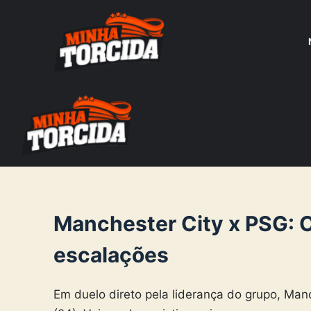
S
k
i
p
t
o
c
o
n
t
e
Manchester City x PSG: On
n
escalações
t
Em duelo direto pela liderança do grupo, Man