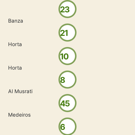
23
Banza
21
Horta
10
Horta
8
Al Musrati
45
Medeiros
6