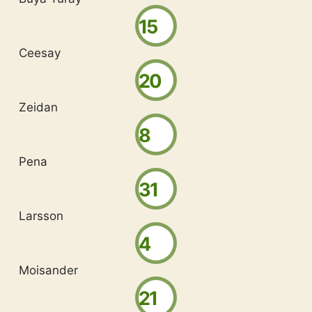
15
Ceesay
20
Zeidan
8
Pena
31
Larsson
4
Moisander
21