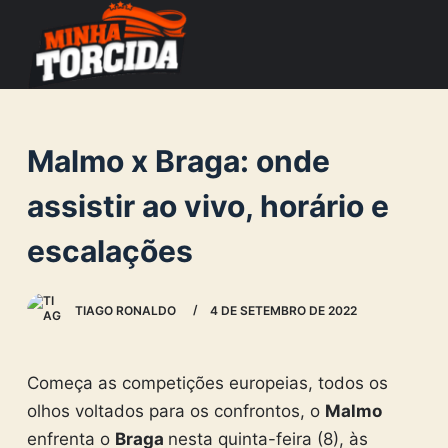
S
k
i
p
t
Malmo x Braga: onde
o
c
assistir ao vivo, horário e
o
escalações
n
t
e
TIAGO RONALDO
4 DE SETEMBRO DE 2022
n
t
Começa as competições europeias, todos os
olhos voltados para os confrontos, o
Malmo
enfrenta o
Braga
nesta quinta-feira (8), às