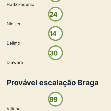
Hadzikadunic
24
Nielsen
14
Bejimo
30
Diawara
Provável escalação Braga
99
Vitinha