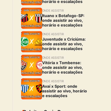
horário e escalações
ONDE ASSISTIR
Ituano x Botafogo-SP:
onde assistir ao vivo,
horário e escalações
ONDE ASSISTIR
Juventude x Criciúma:
onde assistir ao vivo,
horário e escalações
ONDE ASSISTIR
Vitória x Tombense:
onde assistir ao vivo,
horário e escalações
ONDE ASSISTIR
Avaí x Sport: onde
assistir ao vivo, horário
e escalações