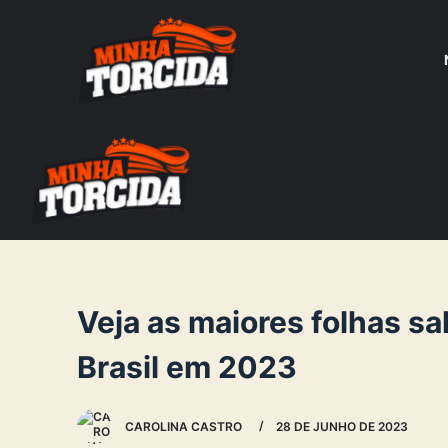
S
k
i
p
t
o
c
o
n
t
e
Veja as maiores folhas sa
n
Brasil em 2023
t
CAROLINA CASTRO
28 DE JUNHO DE 2023