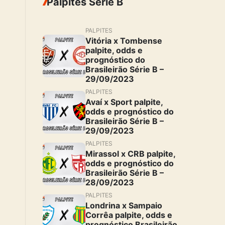
Palpites Serie B
PALPITES
Vitória x Tombense
palpite, odds e
prognóstico do
Brasileirão Série B –
29/09/2023
PALPITES
Avaí x Sport palpite,
odds e prognóstico do
Brasileirão Série B –
29/09/2023
PALPITES
Mirassol x CRB palpite,
odds e prognóstico do
Brasileirão Série B –
28/09/2023
PALPITES
Londrina x Sampaio
Corrêa palpite, odds e
prognóstico Brasileirão