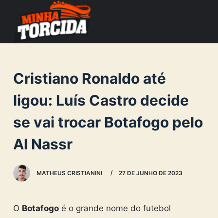
S
k
i
p
t
Cristiano Ronaldo até
o
c
ligou: Luís Castro decide
o
se vai trocar Botafogo pelo
n
t
Al Nassr
e
n
MATHEUS CRISTIANINI
27 DE JUNHO DE 2023
t
O
Botafogo
é o grande nome do futebol