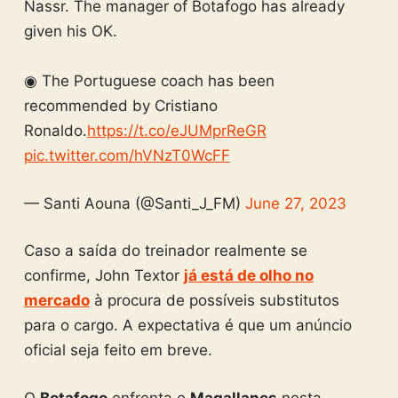
Nassr. The manager of Botafogo has already
given his OK.
◉ The Portuguese coach has been
recommended by Cristiano
Ronaldo.
https://t.co/eJUMprReGR
pic.twitter.com/hVNzT0WcFF
— Santi Aouna (@Santi_J_FM)
June 27, 2023
Caso a saída do treinador realmente se
confirme, John Textor
já está de olho no
mercado
à procura de possíveis substitutos
para o cargo. A expectativa é que um anúncio
oficial seja feito em breve.
O
Botafogo
enfrenta o
Magallanes
nesta