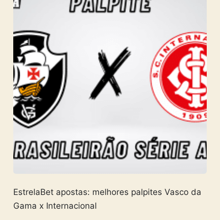
EstrelaBet apostas: melhores palpites Vasco da
Gama x Internacional