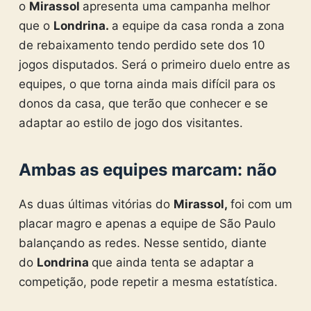
o
Mirassol
apresenta uma campanha melhor
que o
Londrina.
a equipe da casa ronda a zona
de rebaixamento tendo perdido sete dos 10
jogos disputados. Será o primeiro duelo entre as
equipes, o que torna ainda mais difícil para os
donos da casa, que terão que conhecer e se
adaptar ao estilo de jogo dos visitantes.
Ambas as equipes marcam: não
As duas últimas vitórias do
Mirassol,
foi com um
placar magro e apenas a equipe de São Paulo
balançando as redes. Nesse sentido, diante
do
Londrina
que ainda tenta se adaptar a
competição, pode repetir a mesma estatística.