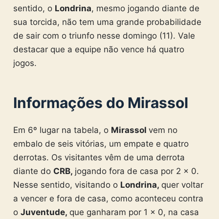
sentido, o
Londrina
, mesmo jogando diante de
sua torcida, não tem uma grande probabilidade
de sair com o triunfo nesse domingo (11). Vale
destacar que a equipe não vence há quatro
jogos.
Informações do Mirassol
Em 6º lugar na tabela, o
Mirassol
vem no
embalo de seis vitórias, um empate e quatro
derrotas. Os visitantes vêm de uma derrota
diante do
CRB,
jogando fora de casa por 2 x 0.
Nesse sentido, visitando o
Londrina,
quer voltar
a vencer e fora de casa, como aconteceu contra
o
Juventude,
que ganharam por 1 x 0, na casa