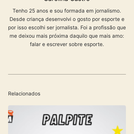
Tenho 25 anos e sou formada em jornalismo.
Desde criança desenvolvi o gosto por esporte e
por isso escolhi ser jornalista. Foi a profissão que
me deixou mais próxima daquilo que mais amo:
falar e escrever sobre esporte.
Relacionados