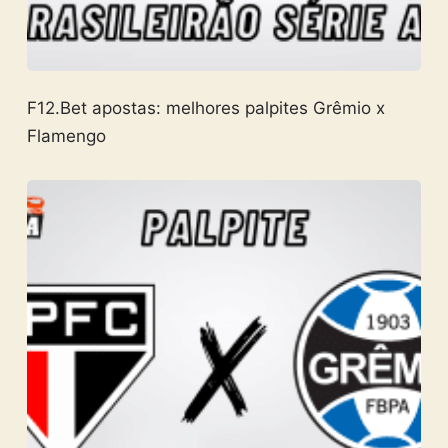
F12.Bet apostas: melhores palpites Grêmio x
Flamengo