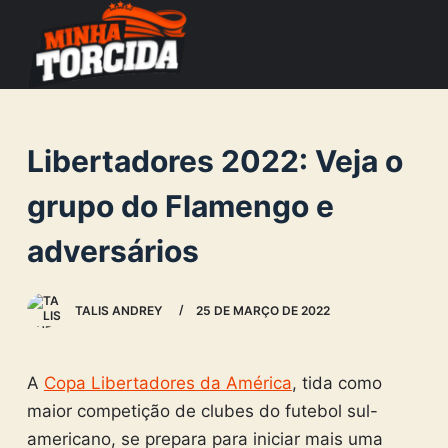
S
k
i
p
t
Libertadores 2022: Veja o
o
c
grupo do Flamengo e
o
adversários
n
t
e
TALIS ANDREY
25 DE MARÇO DE 2022
n
t
A
Copa Libertadores da América
, tida como
maior competição de clubes do futebol sul-
americano, se prepara para iniciar mais uma