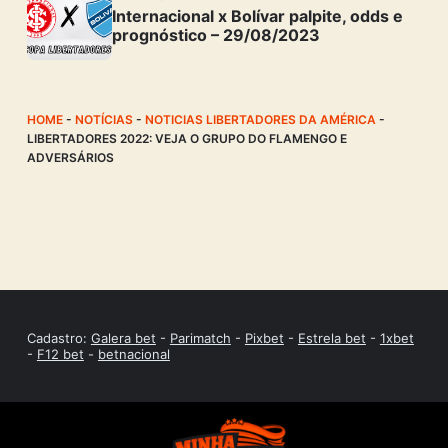
Internacional x Bolívar palpite, odds e
prognóstico – 29/08/2023
HOME
-
NOTÍCIAS
-
NOTICIAS LIBERTADORES DA AMÉRICA
-
LIBERTADORES 2022: VEJA O GRUPO DO FLAMENGO E
ADVERSÁRIOS
Cadastro:
Galera bet
-
Parimatch
-
Pixbet
-
Estrela bet
-
1xbet
-
F12 bet
-
betnacional