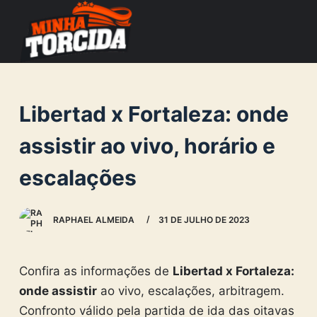
S
k
i
p
t
Libertad x Fortaleza: onde
o
c
assistir ao vivo, horário e
o
escalações
n
t
e
RAPHAEL ALMEIDA
31 DE JULHO DE 2023
n
t
Confira as informações de
Libertad x Fortaleza
:
onde assistir
ao vivo, escalações, arbitragem.
Confronto válido pela partida de ida das oitavas