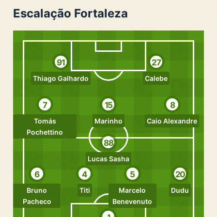
Escalação Fortaleza
91
27
Thiago Galhardo
Calebe
7
15
8
Tomás
Marinho
Caio Alexandre
Pochettino
88
Lucas Sasha
6
4
5
20
Bruno
Titi
Marcelo
Dudu
Pacheco
Benevenuto