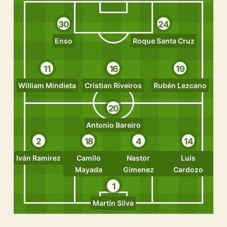
30
24
Enso
Roque Santa Cruz
11
16
19
William Mindieta
Cristian Riveiros
Rubén Lezcano
20
Antonio Bareiro
2
18
4
14
Iván Ramirez
Camilo
Nastor
Luis
Mayada
Gimenez
Cardozo
1
Martín Silva