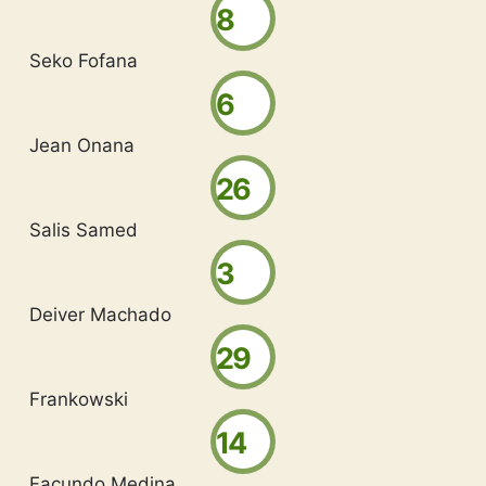
8
Seko Fofana
6
Jean Onana
26
Salis Samed
3
Deiver Machado
29
Frankowski
14
Facundo Medina