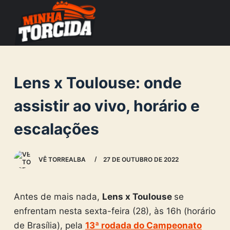
S
k
i
p
t
Lens x Toulouse: onde
o
c
assistir ao vivo, horário e
o
escalações
n
t
e
VÊ TORREALBA
27 DE OUTUBRO DE 2022
n
t
Antes de mais nada,
Lens x Toulouse
se
enfrentam nesta sexta-feira (28), às 16h (horário
de Brasília), pela
13ª rodada do Campeonato