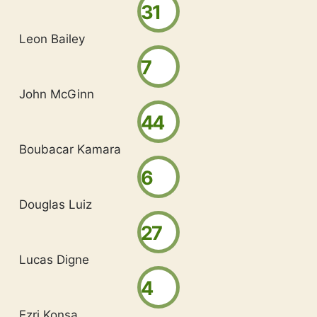
31
Leon Bailey
7
John McGinn
44
Boubacar Kamara
6
Douglas Luiz
27
Lucas Digne
4
Ezri Konsa