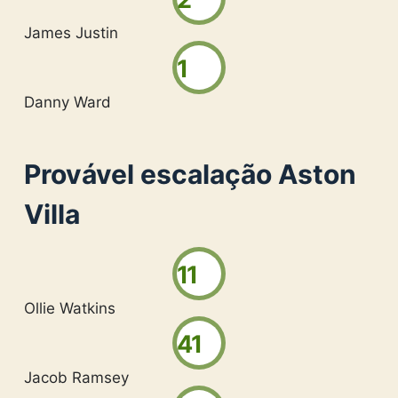
James Justin
1
Danny Ward
Provável escalação Aston
Villa
11
Ollie Watkins
41
Jacob Ramsey