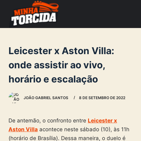
S
k
i
p
t
Leicester x Aston Villa:
o
c
onde assistir ao vivo,
o
horário e escalação
n
t
e
JOÃO GABRIEL SANTOS
8 DE SETEMBRO DE 2022
n
t
De antemão, o confronto entre
Leicester x
Aston Villa
acontece neste sábado (10), às 11h
(horário de Brasília). Dessa maneira, o duelo é