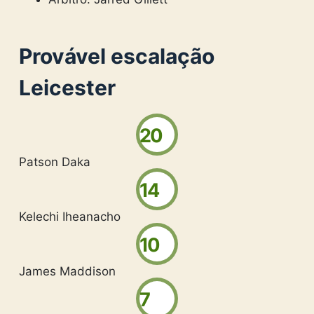
Provável escalação
Leicester
20
Patson Daka
14
Kelechi Iheanacho
10
James Maddison
7