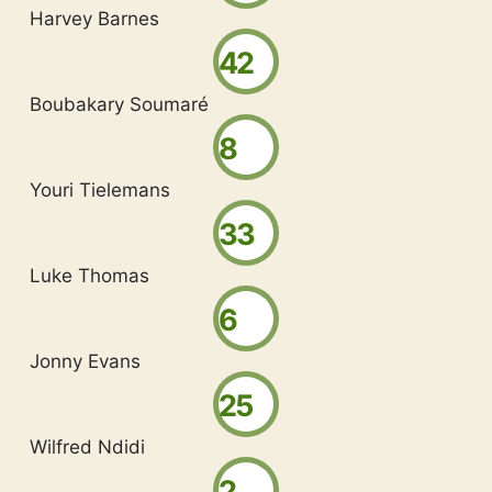
Harvey Barnes
42
Boubakary Soumaré
8
Youri Tielemans
33
Luke Thomas
6
Jonny Evans
25
Wilfred Ndidi
2