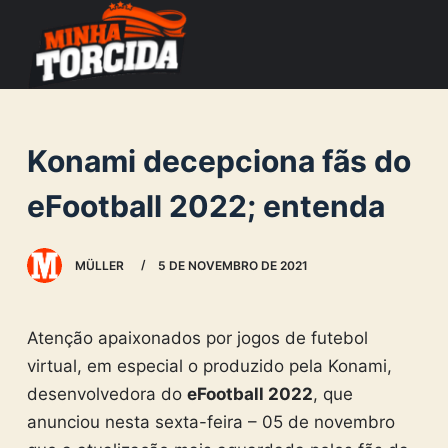
S
k
i
p
t
Konami decepciona fãs do
o
c
eFootball 2022; entenda
o
n
MÜLLER
5 DE NOVEMBRO DE 2021
t
e
n
Atenção apaixonados por jogos de futebol
t
virtual, em especial o produzido pela Konami,
desenvolvedora do
eFootball 2022
, que
anunciou nesta sexta-feira – 05 de novembro