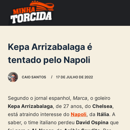
S
k
i
p
t
Kepa Arrizabalaga é
o
c
tentado pelo Napoli
o
n
CAIO SANTOS
17 DE JULHO DE 2022
t
e
n
Segundo o jornal espanhol,
Marca
, o goleiro
t
Kepa Arrizabalaga
, de 27 anos, do
Chelsea
,
está atraindo interesse do
Napoli
, da
Itália
. A
saber, o time italiano perdeu
David Ospina
que