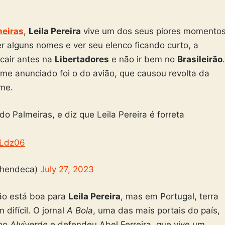
meiras
,
Leila Pereira
vive um dos seus piores momento
r alguns nomes e ver seu elenco ficando curto, a
 cair antes na
Libertadores
e não ir bem no
Brasileirão
.
me anunciado foi o do avião, que causou revolta da
ime.
 do Palmeiras, e diz que Leila Pereira é forreta
nLdz06
ohendeca)
July 27, 2023
não está boa para
Leila Pereira
, mas em Portugal, terra
difícil. O jornal
A Bola
, uma das mais portais do país,
 no
Alviverde
e defendeu Abel Ferreira, que vive um