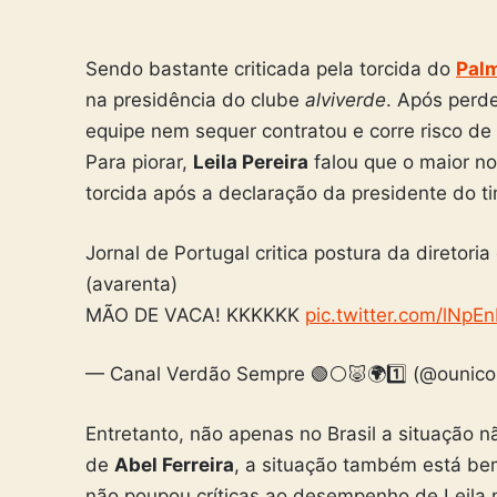
Sendo bastante criticada pela torcida do
Pal
na presidência do clube
alviverde
. Após perde
equipe nem sequer contratou e corre risco de
Para piorar,
Leila Pereira
falou que o maior no
torcida após a declaração da presidente do t
Jornal de Portugal critica postura da diretoria
(avarenta)
MÃO DE VACA! KKKKKK
pic.twitter.com/lNpE
— Canal Verdão Sempre 🟢⚪🐷🌍1️⃣ (@ounic
Entretanto, não apenas no Brasil a situação 
de
Abel Ferreira
, a situação também está bem 
não poupou críticas ao desempenho de Leila