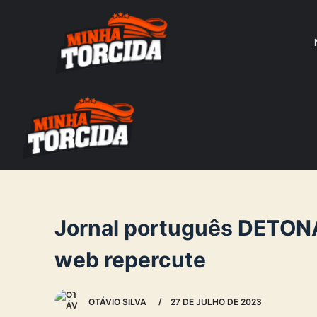
S
k
i
p
t
o
c
o
n
t
e
Jornal português DETONA 
n
web repercute
t
OTÁVIO SILVA
27 DE JULHO DE 2023