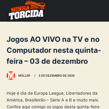
S
k
i
p
t
Jogos AO VIVO na TV e no
o
c
Computador nesta quinta-
o
feira – 03 de dezembro
n
t
e
MÜLLER
3 DE DEZEMBRO DE 2020
n
t
Hoje é dia de Europa League, Libertadores da
América, Brasileirão – Série A e B e muito mais.
Confira aqui comigo os jogos desta quinta-feira