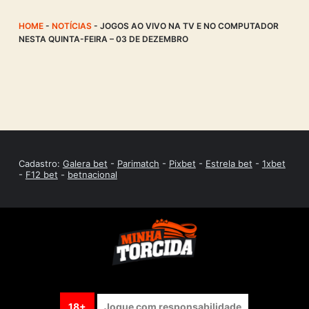
HOME
-
NOTÍCIAS
-
JOGOS AO VIVO NA TV E NO COMPUTADOR
NESTA QUINTA-FEIRA – 03 DE DEZEMBRO
Cadastro:
Galera bet
-
Parimatch
-
Pixbet
-
Estrela bet
-
1xbet
-
F12 bet
-
betnacional
18+
Jogue com responsabilidade