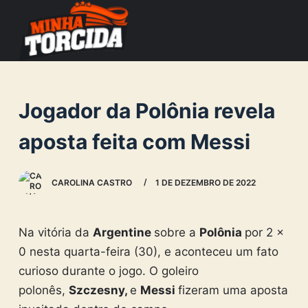
S
k
i
p
t
Jogador da Polônia revela
o
c
aposta feita com Messi
o
n
CAROLINA CASTRO
1 DE DEZEMBRO DE 2022
t
e
n
Na vitória da
Argentine
sobre a
Polônia
por 2 x
t
0 nesta quarta-feira (30), e aconteceu um fato
curioso durante o jogo. O goleiro
polonês,
Szczesny,
e
Messi
fizeram uma aposta