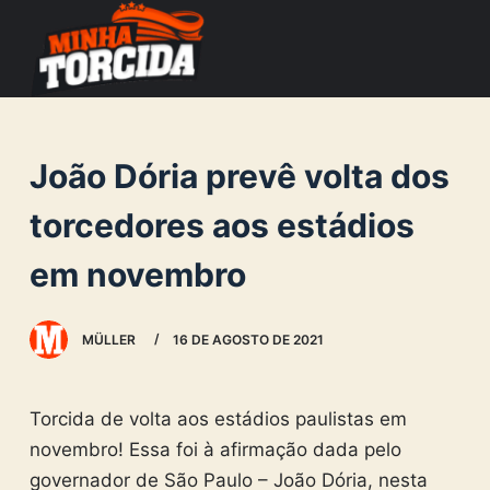
S
k
i
p
t
João Dória prevê volta dos
o
c
torcedores aos estádios
o
em novembro
n
t
e
MÜLLER
16 DE AGOSTO DE 2021
n
t
Torcida de volta aos estádios paulistas em
novembro! Essa foi à afirmação dada pelo
governador de São Paulo – João Dória, nesta