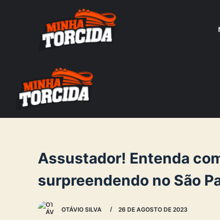
S
k
i
p
t
o
c
o
n
t
e
Assustador! Entenda co
n
surpreendendo no São P
t
OTÁVIO SILVA
26 DE AGOSTO DE 2023