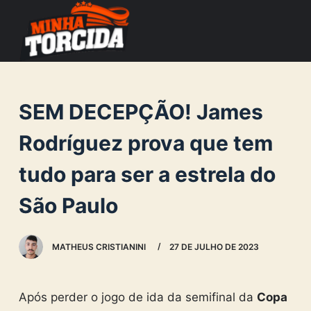
S
k
i
p
t
SEM DECEPÇÃO! James
o
c
Rodríguez prova que tem
o
tudo para ser a estrela do
n
t
São Paulo
e
n
MATHEUS CRISTIANINI
27 DE JULHO DE 2023
t
Após perder o jogo de ida da semifinal da
Copa