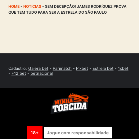
HOME
-
NOTÍCIAS
-
SEM DECEPÇÃO! JAMES RODRÍGUEZ PROVA
QUE TEM TUDO PARA SER A ESTRELA DO SÃO PAULO
Cadastro:
Galera bet
-
Parimatch
-
Pixbet
-
Estrela bet
-
1xbet
-
F12 bet
-
betnacional
18+
Jogue com responsabilidade