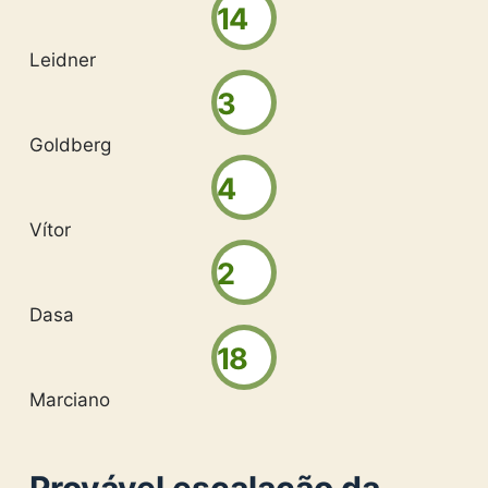
14
Leidner
3
Goldberg
4
Vítor
2
Dasa
18
Marciano