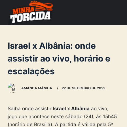
S
k
i
p
t
Israel x Albânia: onde
o
c
assistir ao vivo, horário e
o
escalações
n
t
e
AMANDA MÂNICA
22 DE SETEMBRO DE 2022
n
t
Saiba onde assistir
Israel x Albânia
ao vivo,
jogo que acontece neste sábado (24), às 15h45
(horário de Brasília). A partida é válida pela 5ª