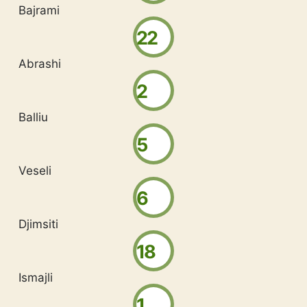
Bajrami
22
Abrashi
2
Balliu
5
Veseli
6
Djimsiti
18
Ismajli
1