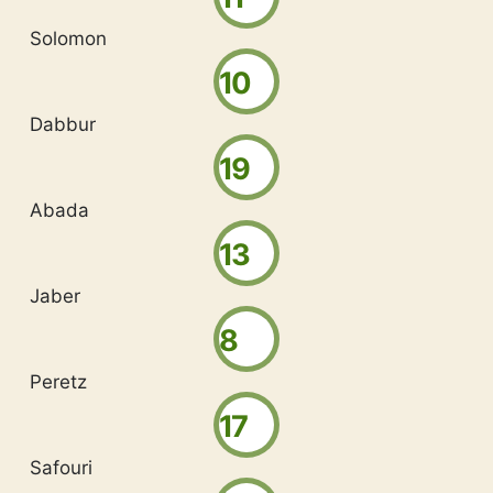
Solomon
10
Dabbur
19
Abada
13
Jaber
8
Peretz
17
Safouri