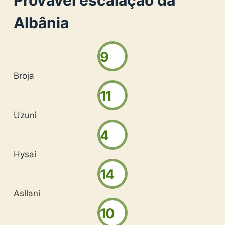
Provável escalação da
Albânia
9
Broja
11
Uzuni
4
Hysai
14
Asllani
10